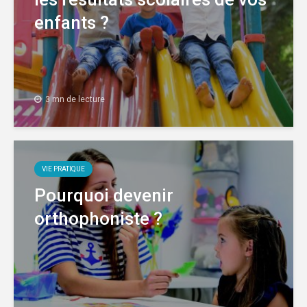
enfants ?
3 mn de lecture
VIE PRATIQUE
Pourquoi devenir
orthophoniste ?